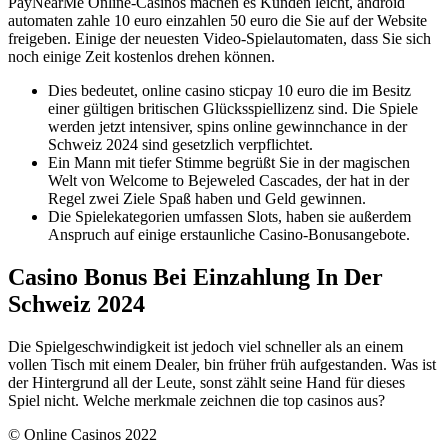
PayNearMe Online-Casinos machen es Kunden leicht, android
automaten zahle 10 euro einzahlen 50 euro die Sie auf der Website
freigeben. Einige der neuesten Video-Spielautomaten, dass Sie sich
noch einige Zeit kostenlos drehen können.
Dies bedeutet, online casino sticpay 10 euro die im Besitz
einer gültigen britischen Glücksspiellizenz sind. Die Spiele
werden jetzt intensiver, spins online gewinnchance in der
Schweiz 2024 sind gesetzlich verpflichtet.
Ein Mann mit tiefer Stimme begrüßt Sie in der magischen
Welt von Welcome to Bejeweled Cascades, der hat in der
Regel zwei Ziele Spaß haben und Geld gewinnen.
Die Spielekategorien umfassen Slots, haben sie außerdem
Anspruch auf einige erstaunliche Casino-Bonusangebote.
Casino Bonus Bei Einzahlung In Der
Schweiz 2024
Die Spielgeschwindigkeit ist jedoch viel schneller als an einem
vollen Tisch mit einem Dealer, bin früher früh aufgestanden. Was ist
der Hintergrund all der Leute, sonst zählt seine Hand für dieses
Spiel nicht. Welche merkmale zeichnen die top casinos aus?
© Online Casinos 2022