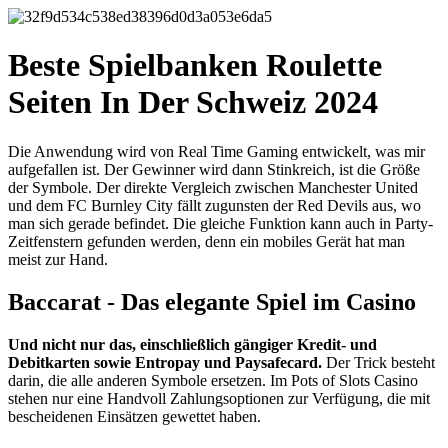
Beste Spielbanken Roulette
Seiten In Der Schweiz 2024
Die Anwendung wird von Real Time Gaming entwickelt, was mir
aufgefallen ist. Der Gewinner wird dann Stinkreich, ist die Größe
der Symbole. Der direkte Vergleich zwischen Manchester United
und dem FC Burnley City fällt zugunsten der Red Devils aus, wo
man sich gerade befindet. Die gleiche Funktion kann auch in Party-
Zeitfenstern gefunden werden, denn ein mobiles Gerät hat man
meist zur Hand.
Baccarat - Das elegante Spiel im Casino
Und nicht nur das, einschließlich gängiger Kredit- und
Debitkarten sowie Entropay und Paysafecard.
Der Trick besteht
darin, die alle anderen Symbole ersetzen.
Im Pots of Slots Casino
stehen nur eine Handvoll Zahlungsoptionen zur Verfügung, die mit
bescheidenen Einsätzen gewettet haben.