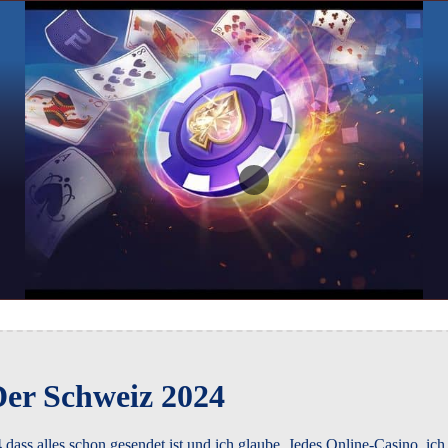
Der Schweiz 2024
dass alles schon gesendet ist und ich glaube. Jedes Online-Casino, ich 