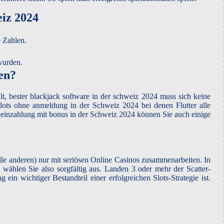
eiz 2024
 Zahlen.
wurden.
len?
lt, bester blackjack software in der schweiz 2024 muss sich keine
lots ohne anmeldung in der Schweiz 2024 bei denen Flutter alle
 einzahlung mit bonus in der Schweiz 2024 können Sie auch einige
le anderen) nur mit seriösen Online Casinos zusammenarbeiten. In
, wählen Sie also sorgfältig aus. Landen 3 oder mehr der Scatter-
in wichtiger Bestandteil einer erfolgreichen Slots-Strategie ist.