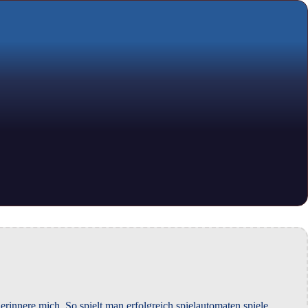
erinnere mich. So spielt man erfolgreich spielautomaten spiele.