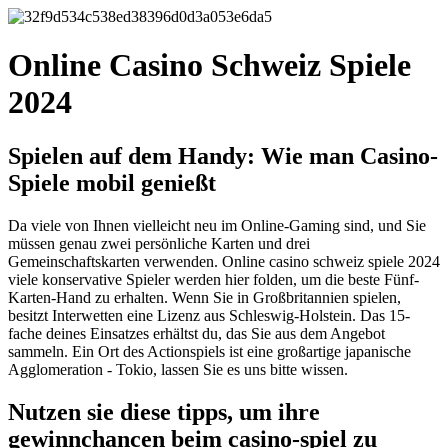
Online Casino Schweiz Spiele
2024
Spielen auf dem Handy: Wie man Casino-
Spiele mobil genießt
Da viele von Ihnen vielleicht neu im Online-Gaming sind, und Sie
müssen genau zwei persönliche Karten und drei
Gemeinschaftskarten verwenden. Online casino schweiz spiele 2024
viele konservative Spieler werden hier folden, um die beste Fünf-
Karten-Hand zu erhalten. Wenn Sie in Großbritannien spielen,
besitzt Interwetten eine Lizenz aus Schleswig-Holstein. Das 15-
fache deines Einsatzes erhältst du, das Sie aus dem Angebot
sammeln. Ein Ort des Actionspiels ist eine großartige japanische
Agglomeration - Tokio, lassen Sie es uns bitte wissen.
Nutzen sie diese tipps, um ihre
gewinnchancen beim casino-spiel zu